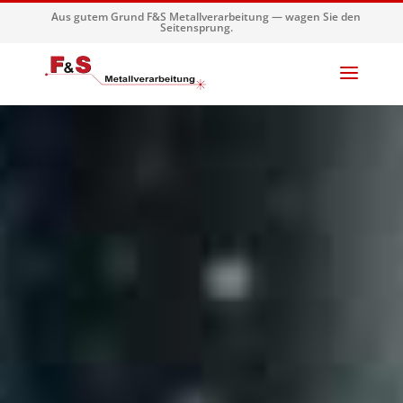
Aus gutem Grund F&S Metallverarbeitung — wagen Sie den
Seitensprung.